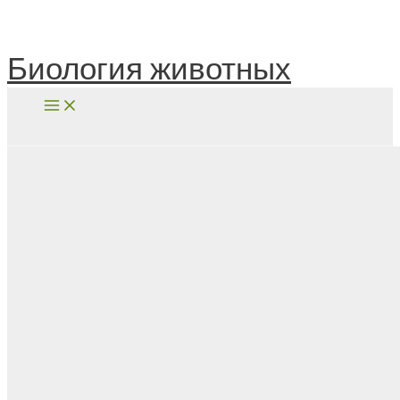
Перейти
к
содержимому
Биология животных
Поиск