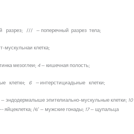
разрез; /// — поперечный разрез тела;
ыт-мускульнаи клетка;
тинка мезоглеи;
4
— кишечная полость;
ые клеткн;
6 —
интерстициадьиые клетки;
— эндодермалыше эпителиально-мускульные клетки;
10
—-
яйцеклетка; /6′ — мужские гонады;
17
— щупальца