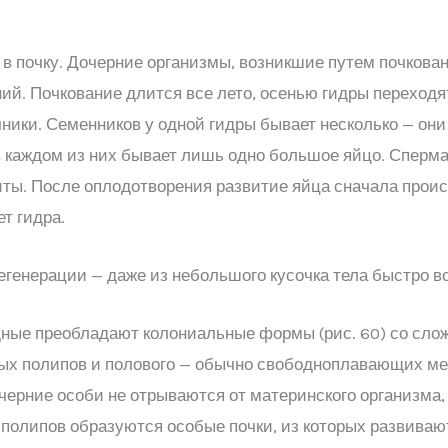
в почку. Дочерние организмы, возникшие путем почкован
оний. Почкование длится все лето, осенью гидры переход
ники. Семенников у одной гидры бывает несколько — они
в каждом из них бывает лишь одно большое яйцо. Сперм
ты. После оплодотворения развитие яйца сначала проис
т гидра.
генерации — даже из небольшого кусочка тела быстро во
дные преобладают колониальные формы (рис. 60) со с
ых полипов и полового — обычно свободноплавающих ме
черние особи не отрываются от материнского организма,
полипов образуются особые почки, из которых развиваю