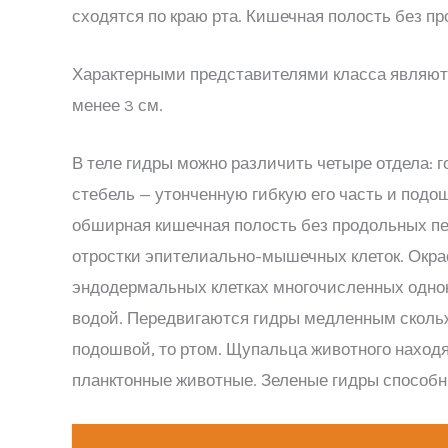
сходятся по краю рта. Кишечная полость без п
Характерными представителями класса являютс
менее 3 см.
В теле гидры можно различить четыре отдела:
стебель — утонченную гибкую его часть и подо
обширная кишечная полость без продольных пер
отростки эпителиально-мышечных клеток. Окрас
эндодермальных клетках многочисленных однок
водой. Передвигаются гидры медленным скольж
подошвой, то ртом. Щупальца животного находя
планктонные животные. Зеленые гидры способн