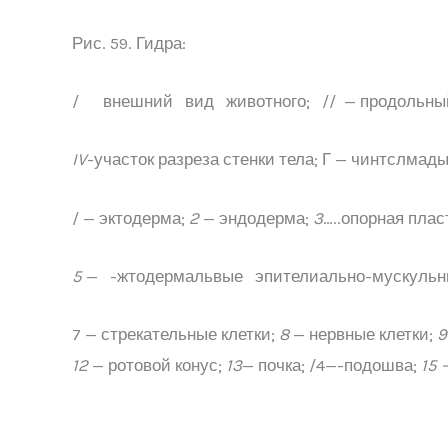
Рис. 59. Гидра:
/ внешний вид животного; // — продольный 
IV
-участок разреза стенки тела; Г — чинтслмад
/ — эктодерма;
2
— эндодерма;
3
…..опорная плас
5
— -жтодермальвые эпителиально-мускульн
7 — стрекательные клетки;
8
— нервные клетки;
9
12
— ротовой конус;
13
— почка; /4—-подошва;
15 