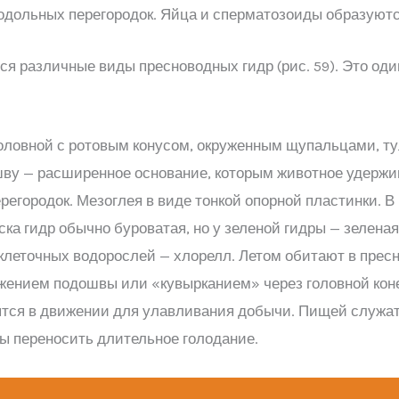
родольных перегородок. Яйца и сперматозоиды образуютс
я различные виды пресноводных гидр (рис. 59). Это оди
 головной с ротовым конусом, окруженным щупальцами, 
шву — расширенное основание, которым животное удержи
егородок. Мезоглея в виде тонкой опорной пластинки. 
ка гидр обычно буроватая, но у зеленой гидры — зеленая
леточных водорослей — хлорелл. Летом обитают в прес
ением подошвы или «кувырканием» через головной коне
тся в движении для улавливания добычи. Пищей служат 
ы переносить длительное голодание.