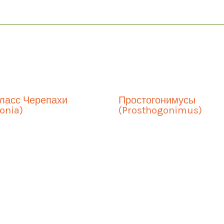
ласс Черепахи
Простогонимусы
onia)
(Prosthogonimus)