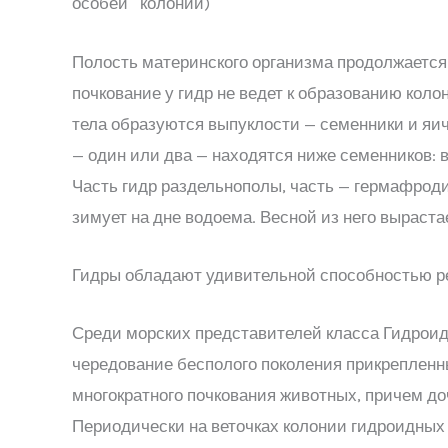
особей колонии)
Полость материнского организма продолжается 
почкование у гидр не ведет к образованию кол
тела образуются выпуклости — семенники и яич
— один или два — находятся ниже семенников: 
Часть гидр раздельнополы, часть — гермафроди
зимует на дне водоема. Весной из него вырастае
Гидры обладают удивительной способностью ре
Среди морских представителей класса Гидрои
чередование бесполого поколения прикрепленн
многократного почкования животных, причем до
Периодически на веточках колонии гидроидных 