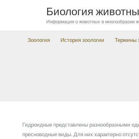
Перейти
Биология животн
к
Информация о животных в многообразии ж
содержимому
Зоология
История зоологии
Термины 
Гидроидные представлены разнообразными од
пресноводные виды. Для них характерно отсутс