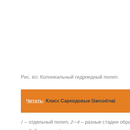
Рис. 60. Колониальный гидроидный полип:
Читать:
Класс Саркодовые (Sarcodina)
/ — отдельный полип;
2—4
— разные стадии обр