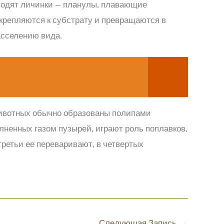
ходят личинки — планулы, плавающие
крепляются к субстрату и превращаются в
сселению вида.
ивотных обычно образованы полипами
ненных газом пузырей, играют роль поплавков,
ретьи ее переваривают, в четвертых
Следующая Запись
→