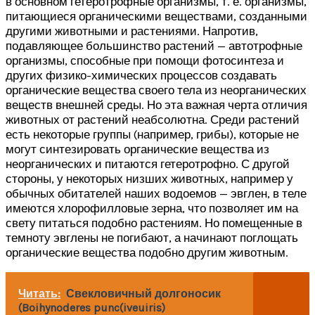
в основном гетеротрофные организмы, т. е. организмы,
питающиеся органическими веществами, созданными
другими животными и растениями. Напротив,
подавляющее большинство растений — автотрофные
организмы, способные при помощи фотосинтеза и
других физико-химических процессов создавать
органические вещества своего тела из неорганических
веществ внешней среды. Но эта важная черта отличия
животных от растений неабсолютна. Среди растений
есть некоторые группы (например, грибы), которые не
могут синтезировать органические вещества из
неорганических и питаются гетеротрофно. С другой
стороны, у некоторых низших животных, например у
обычных обитателей наших водоемов — эвглен, в теле
имеются хлорофилловые зерна, что позволяет им на
свету питаться подобно растениям. Но помещенные в
темноту эвглены не погибают, а начинают поглощать
органические вещества подобно другим животным.
Читать:
Свекловичный долгоносик
(Boihynoderes punc(iveuiris)