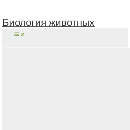
Перейти
к
содержимому
Биология животных
Поиск