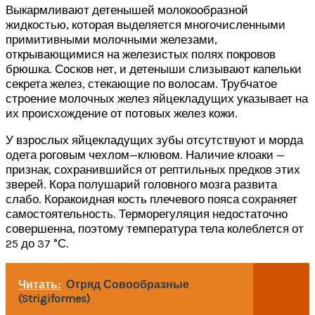
Выкармливают детенышей молокообразной
жидкостью, которая выделяется многочисленными
примитивными молочными железами,
открывающимися на железистых полях покровов
брюшка. Сосков нет, и детеныши слизывают капельки
секрета желез, стекающие по волосам. Трубчатое
строение молочных желез яйцекладущих указывает на
их происхождение от потовых желез кожи.
У взрослых яйцекладущих зубы отсутствуют и морда
одета роговым чехлом—клювом. Наличие клоаки —
признак, сохранившийся от рептильных предков этих
зверей. Кора полушарий головного мозга развита
слабо. Коракоидная кость плечевого пояса сохраняет
самостоятельность. Терморегуляция недостаточно
совершенна, поэтому температура тела колеблется от
25 до 37 °С.
Читать:
Отряд Совообразные
(Strigiformes)