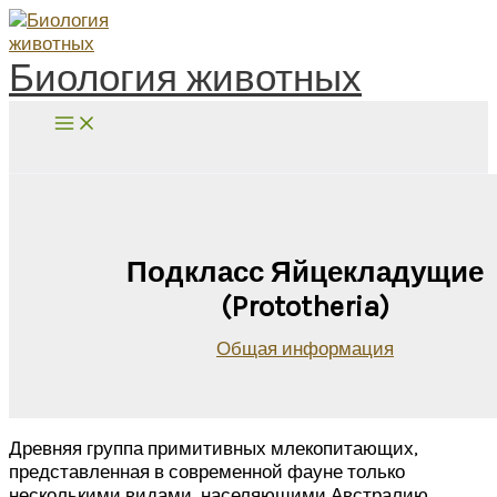
Перейти
к
содержимому
Биология животных
Поиск
Подкласс Яйцекладущие
(Prototheria)
Общая информация
Древняя группа примитивных млекопитающих,
представленная в современной фауне только
несколькими видами, населяющими Австралию,