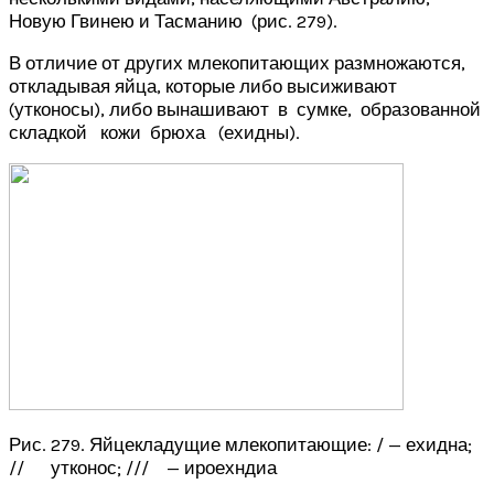
Новую Гвинею и Тасманию (рис. 279).
В отличие от других млекопитающих размножаются,
откладывая яйца, которые либо высиживают
(утконосы), либо вынашивают в сумке, образованной
складкой кожи брюха (ехидны).
Рис. 279. Яйцекладущие млекопитающие: / — ехидна;
// утконос; /// — ироехндиа