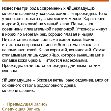
Известны три рода современных яйцекладущих
млекопитающих: утконосы, ехидны и проехидны. Тело
утконосов покрыто густым мягким мехом. Характерен
широкий, похожий на утиный клюв. Пальцы ног
соединены плавательной перепонкой. Утконосы живут
в норах по берегам рек, хорошо плавая и ныряя.
Питаются мелкими водными животными. Ехидны
иглистым покровом спины и боков тела несколько
напоминают ежей. Клюв короткий, конический. Самка
откладывает лишь одно яйцо, которое вынашивает в
складке кожи брюха. Питаются насекомыми.
Проехидна отличается от ехидны длинным тонким
клювом.
Яйцекладущие — боковая ветвь, рано отделившаяся от
основного ствола родословного древа
млекопитающих.
←
Предыдущая Запись
Следующая Запись
→