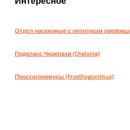
Интересное
Отдел насекомые с неполным превраще
Подкласс Черепахи (Chelonia)
Простогонимусы (Prosthogonimus)