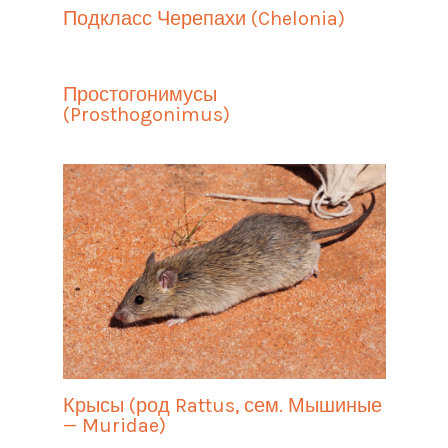
Подкласс Черепахи (Chelonia)
Простогонимусы
(Prosthogonimus)
Крысы (род Rattus, сем. Мышиные
— Muridae)