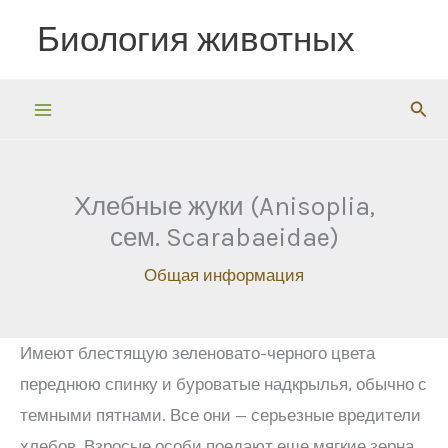
Перейти
Биология животных
к
содержимому
Пои
Хлебные жуки (Anisoplia,
сем. Scarabaeidae)
Общая информация
Имеют блестящую зеленовато-черного цвета
переднюю спинку и буроватые надкрылья, обычно с
темными пятнами. Все они — серьезные вредители
хлебов. Взросые особи поедают еще мягкие зерна