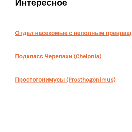
Интересное
Отдел насекомые с неполным превраще
Подкласс Черепахи (Chelonia)
Простогонимусы (Prosthogonimus)