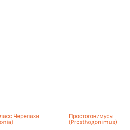
ласс Черепахи
Простогонимусы
onia)
(Prosthogonimus)