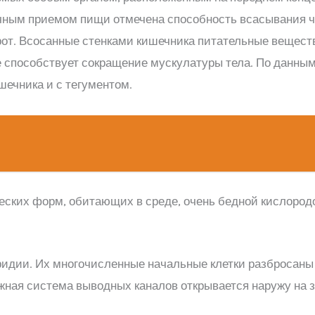
чным приемом пищи отмечена способность всасывания ч
от. Всосанные стенками кишечника питательные веществ
 способствует сокращение мускулатуры тела. По данным
ечника и с тегументом.
еских форм, обитающих в среде, очень бедной кислородо
дии. Их многочисленные начальные клетки разбросаны в
ная система выводных каналов открывается наружу на з