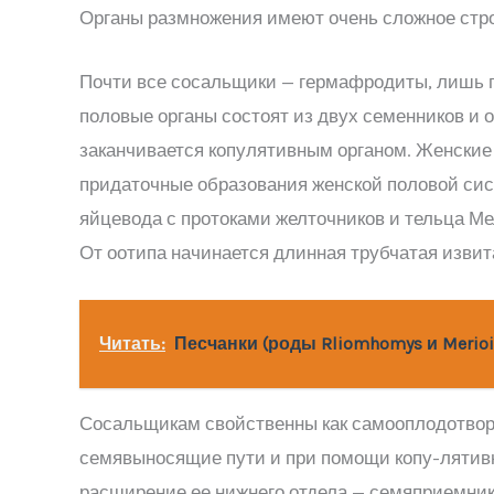
Органы размножения имеют очень сложное строе
Почти все сосальщики — гермафродиты, лишь 
половые органы состоят из двух семенников и
заканчивается копулятивным органом. Женские
придаточные образования женской половой сис
яйцевода с протоками желточников и тельца Мел
От оотипа начинается длинная трубчатая извита
Читать:
Песчанки (роды Rliomhomys и Merioii
Сосальщикам свойственны как самооплодотворе
семявыносящие пути и при помощи копу-лятивно
расширение ее нижнего отдела — семяприемник,