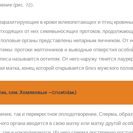
ние (рис. 72).
паразитирующие в крови млекопитающих и птиц кровян
 отходящих от них семявыносящих протоков, продолжающ
 половые органы представлены непарным яичником. От не
темы: протоки желточников и выводные отверстия особо
иса называется оотипом. От него наружу тянется лауреро
я матка, конец которой открывается близ мужского полов
es, сем. Хомяковые —Cricetidae.)
ние, так и перекрестное оплодотворение. Сперма, обра
го органа вводится в свою матку или матку другой осо
 где и накапливаются. Из него сперма постепенно посту