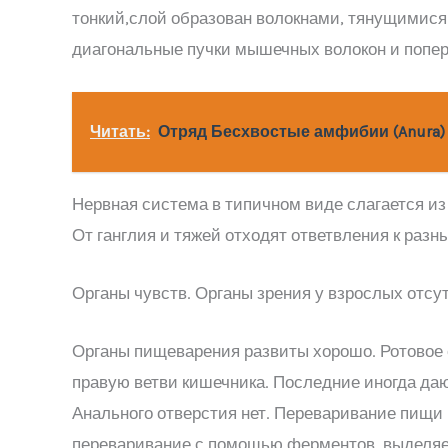
тонкий,слой образован волокнами, тянущимися 
диагональные пучки мышечных волокон и попер
Читать:
Отряд Бесхвостые амфибии (Anura)
Нервная система в типичном виде слагается из 
От ганглия и тяжей отходят ответвления к разн
Органы чувств. Органы зрения у взрослых отсу
Органы пищеварения развиты хорошо. Ротовое 
правую ветви кишечника. Последние иногда да
Анального отверстия нет. Переваривание пищи п
переваривание с помощью ферментов, выделяе