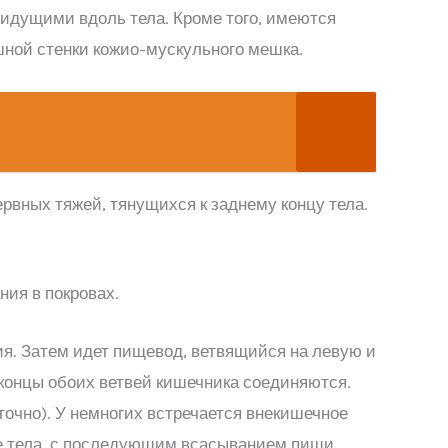
 идущими вдоль тела. Кроме того, имеются
ной стенки кожио-мускульного мешка.
ервных тяжей, тянущихся к заднему концу тела.
ния в покровах.
я. Затем идет пищевод, ветвящийся на левую и
концы обоих ветвей кишечника соединяются.
точно). У немногих встречается внекишечное
е тела, с последующим всасыванием пищи