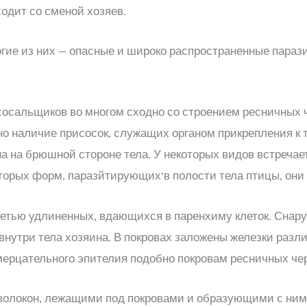
одит со сменой хозяев.
огие из них — опасные и широко распространенные пара
сосальщиков во многом сходно со строением ресничных ч
но наличие присосок, служащих органом прикрепления к 
на на брюшной стороне тела. У некоторых видов встречает
оторых форм, паразйтирующих’в полости тела птицы, они
етью удлиненных, вдающихся в паренхиму клеток. Снаруж
утри тела хозяина. В покровах заложены железки разли
мерцательного эпителия подобно покровам ресничных че
олокон, лежащими под покровами и образующими с ним