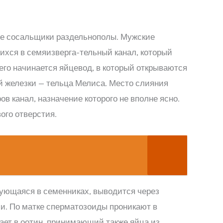
ые сосальщики раздельнополы. Мужские
ихся в семяизверга-тельный канал, который
го начинается яйцевод, в который открываются
й железки — тельца Мелиса. Место слияния
в канал, назначение которого не вполне ясно.
ого отверстия.
зующаяся в семенниках, выводится через
би. По матке сперматозоиды проникают в
пает в оотин, принимающий также яйца из