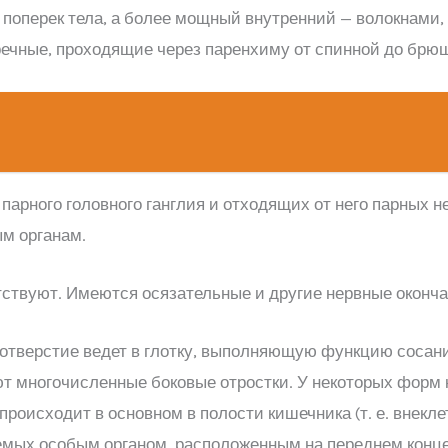
поперек тела, а более мощный внутренний — волокнами,
ечные, проходящие через паренхиму от спинной до брюш
парного головного ганглия и отходящих от него парных н
ым органам.
тствуют. Имеются осязательные и другие нервные оконча
отверстие ведет в глотку, выполняющую функцию сосани
ют многочисленные боковые отростки. У некоторых форм 
роисходит в основном в полости кишечника (т. е. внекле
мых особым органом, расположенным на переднем конц