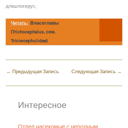
длкшлогирус;
Читать:
Власоглавы
(Trichocephalus, сем.
Triciwcephulidae)
←
Предыдущая Запись
Следующая Запись
→
Интересное
Отдел насекомые с неполным