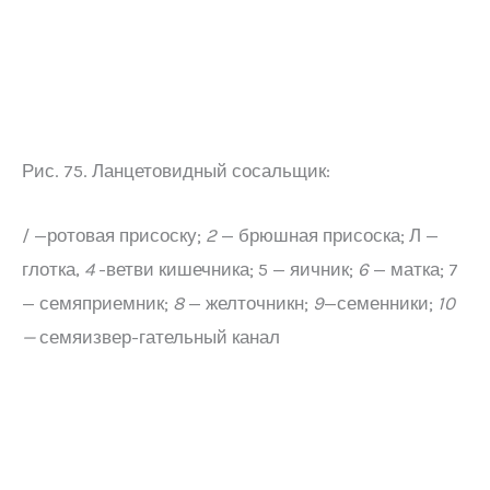
Рис. 75. Ланцетовидный сосальщик:
/ —ротовая присоску;
2
— брюшная присоска; Л —
глотка,
4
-ветви кишечника; 5 — яичник;
6
— матка; 7
— семяприемник;
8
— желточникн;
9
—семенники;
10
—
семяизвер-гательный канал