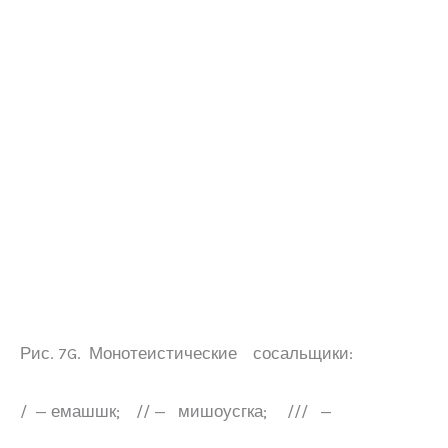
Рис. 7G. Монотеистические сосальщики:
/ — емашшк; // — мишоусгка; /// —