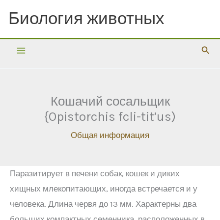
Перейти
Биология животных
к
содержимому
Пои
Кошачий сосальщик
{Opistorchis fcli-tit’us)
Общая информация
Паразитирует в печени собак, кошек и диких
хищных млекопитающих, иногда встречается и у
человека. Длина червя до 13 мм. Характерны два
больших компактных семенника, расположенных в