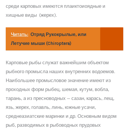
среди карповых имеются плаиктоиоядные и
хищные виды (жерех).
Читать:
Отряд Рукокрылые, или
Летучие мыши (Chiroptera)
Карповые рыбы служат важнейшим объектом
рыбного промысла наших внутренних водоемов.
Наибольшее промысловое значение имеют из
проходных форм рыбец, шемая, кутум, вобла,
тарань, а из пресноводных — сазан, карась, лещ,
язь, жерех, голавль, линь, южные усачи,
среднеазиатские маринки и др. Основным видом
рыб, разводимых в рыбоводных прудовых