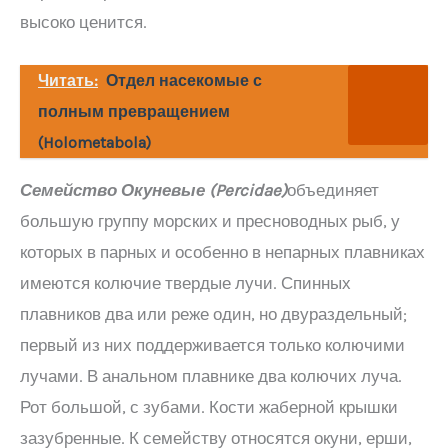
высоко ценится.
Читать:
Отдел насекомые с
полным превращением
(Holometabola)
Семейство Окуневые (
Percidae
)
объединяет
большую группу морских и пресноводных рыб, у
которых в парных и особенно в непарных плавниках
имеются колючие твердые лучи. Спинных
плавников два или реже один, но двураздельный;
первый из них поддерживается только колючими
лучами. В анальном плавнике два колючих луча.
Рот большой, с зубами. Кости жаберной крышки
зазубренные. К семейству относятся окуни, ерши,