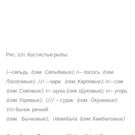
Рис. 231. Костистые рыбы:
/—сельдь
(сем. Сельдевые);
II
— лосось
(сем.
Лососевые);
/// — кари
(сем. Карповые);
IV
— сом
(сем. Сомовые);
V
— щука
(сем. Щуковые);
VI
— угорь
(сем. Угревые);
(/// — судак
(сем. Окуневые);
VIII
-бычок речной
(сем. Бычковые);
IX
камбала
(сем. Камбаловые)