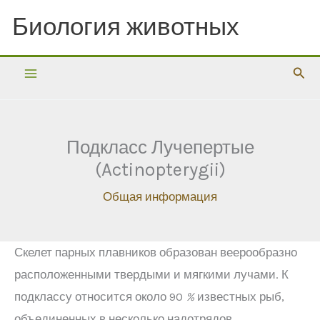
Перейти
Биология животных
к
содержимому
Пои
Подкласс Лучепертые
(Actinopterygii)
Общая информация
Скелет парных плавников образован веерообразно
расположенными твердыми и мягкими лучами. К
подклассу относится около 90
%
известных рыб,
объединенных в несколько надотрядов.