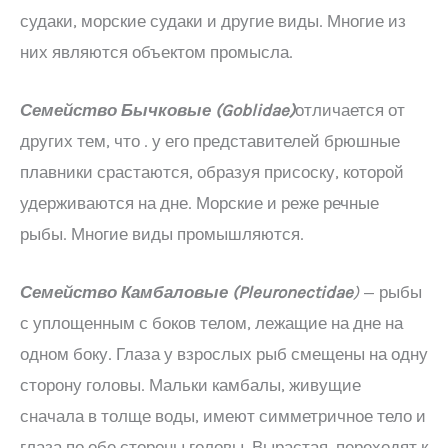
судаки, морские судаки и другие виды. Многие из
них являются объектом промысла.
Семейство Бычковые (
Goblidae
)
отличается от
других тем, что . у его представителей брюшные
плавники срастаются, образуя присоску, которой
удерживаются на дне. Морские и реже речные
рыбы. Многие виды промышляются.
Семейство Камбаловые (
Pleuronectidae
)
— рыбы
с уплощенным с боков телом, лежащие на дне на
одном боку. Глаза у взрослых рыб смещены на одну
сторону головы. Мальки камбалы, живущие
сначала в толще воды, имеют симметричное тело и
глаза по обе стороны головы. Вырастая, переходят к