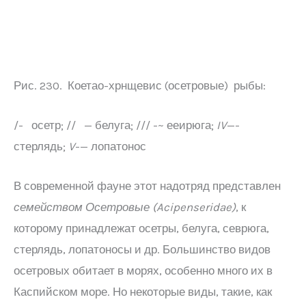
Рис. 230. Коетао-хрнщевис (осетровые) рыбы:
/- осетр; // — белуга; /// -~ ееирюга;
IV
—-
стерлядь;
V
-— лопатонос
В современной фауне этот надотряд представлен
семейством Осетровые (
Acipenseridae
)
, к
которому принадлежат осетры, белуга, севрюга,
стерлядь, лопатоносы и др. Большинство видов
осетровых обитает в морях, особенно много их в
Каспийском море. Но некоторые виды, такие, как