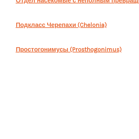
Отдел насекомые с неполным превраще
Подкласс Черепахи (Chelonia)
Простогонимусы (Prosthogonimus)