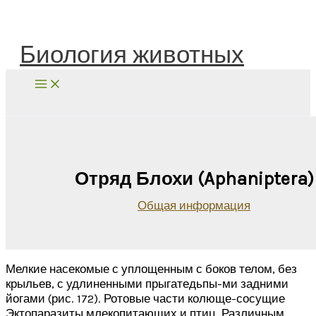
Перейти
к
содержимому
Биология животных
Поиск
Отряд Блохи (Aphaniptera)
Общая информация
Мелкие насекомые с уплощенным с боков телом, без
крыльев, с удлиненными прыгатедьпы-ми задними
йогами (рис. 172). Ротовые части колюще-сосущие
Эктопаразиты млекопитающих и птиц. Различным