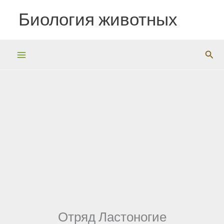
Перейти
Биология животных
к
содержимому
Пои
Отряд Ластоногие