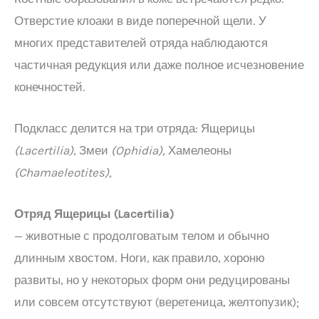
Отверстие клоаки в виде поперечной щели. У
многих представителей отряда наблюдаются
частичная редукция или даже полное исчезновение
конечностей.
Подкласс делится на три отряда: Ящерицы
(
Lacertilia
)
, Змеи
(
Ophidia
),
Хамелеоны
(
Chamaeleotites
),
Отряд Ящерицы (
Lacertilia
)
— животные с продолговатым телом и обычно
длинным хвостом. Ноги, как правило, хороню
развиты, но у некоторых форм они редуцированы
или совсем отсутствуют (веретеница, желтопузик);