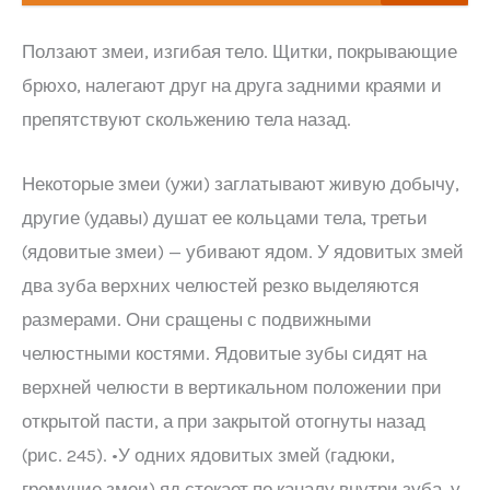
Ползают змеи, изгибая тело. Щитки, покрывающие
брюхо, налегают друг на друга задними краями и
препятствуют скольжению тела назад.
Некоторые змеи (ужи) заглатывают живую добычу,
другие (удавы) душат ее кольцами тела, третьи
(ядовитые змеи) — убивают ядом. У ядовитых змей
два зуба верхних челюстей резко выделяются
размерами. Они сращены с подвижными
челюстными костями. Ядовитые зубы сидят на
верхней челюсти в вертикальном положении при
открытой пасти, а при закрытой отогнуты назад
(рис. 245). •У одних ядовитых змей (гадюки,
гремучие змеи) яд стекает по каналу внутри зуба, у