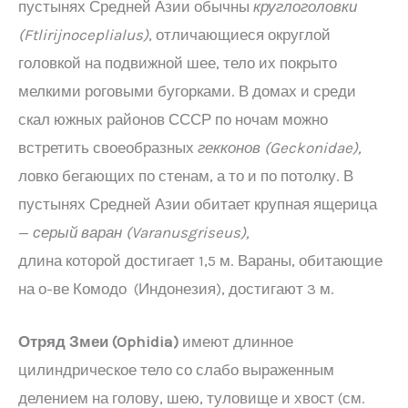
пустынях Средней Азии обычны
круглоголовки
(
Ftlirijnoceplialus
)
, отличающиеся округлой
головкой на подвижной шее, тело их покрыто
мелкими роговыми бугорками. В домах и среди
скал южных районов СССР по ночам можно
встретить своеобразных
гекконов (
Geckonidae
),
ловко бегающих по стенам, а то и по потолку. В
пустынях Средней Азии обитает крупная ящерица
—
серый варан (
Varanus
griseus
),
длина которой достигает 1,5 м. Вараны, обитающие
на о-ве Комодо (Индонезия), достигают 3 м.
Отряд Змеи (
Ophidia
)
имеют длинное
цилиндрическое тело со слабо выраженным
делением на голову, шею, туловище и хвост (см.