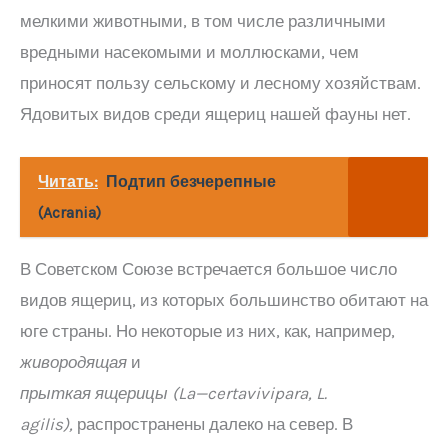
мелкими животными, в том числе различными
вредными насекомыми и моллюсками, чем
приносят пользу сельскому и лесному хозяйствам.
Ядовитых видов среди ящериц нашей фауны нет.
Читать:
Подтип безчерепные
(Acrania)
В Советском Союзе встречается большое число
видов ящериц, из которых большинство обитают на
юге страны. Но некоторые из них, как, например,
живородящая
и
прыткая ящерицы (
La
—
certa
vivipara
,
L
.
agilis
),
распространены далеко на север. В