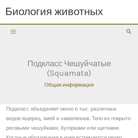
Перейти
Биология животных
к
содержимому
Пои
Подкласс Чешуйчатые
(Squamata)
Общая информация
Подкласс объединяет около 6 тыс. различных
видов ящериц, змей и хамелеонов. Тело их покрыто
роговыми чешуйками, бугорками или щитками.
Костные образования в коже встречаются редко.