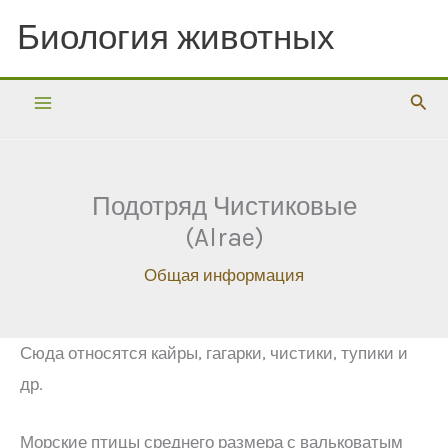
Перейти
Биология животных
к
содержимому
Пои
Подотряд Чистиковые
(Alrae)
Общая информация
Сюда относятся кайры, гагарки, чистики, тупики и
др.
Морские птицы среднего размера с вальковатым