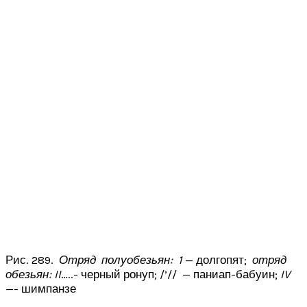
Рис. 289.
Отряд полуобезьян: 1
— долгопят;
отряд
обезьян:
II
…..- черный ронуп; /’// — паниап-бабуин;
IV
—- шимпанзе