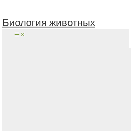
Перейти
к
содержимому
Биология животных
Поиск