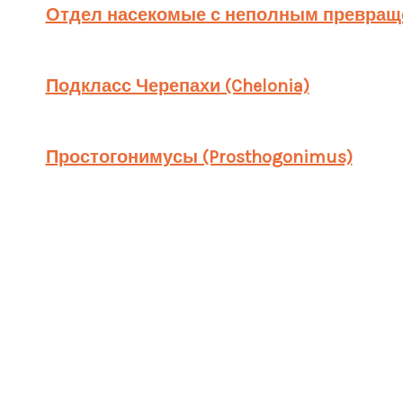
Отдел насекомые с неполным превраще
Подкласс Черепахи (Chelonia)
Простогонимусы (Prosthogonimus)