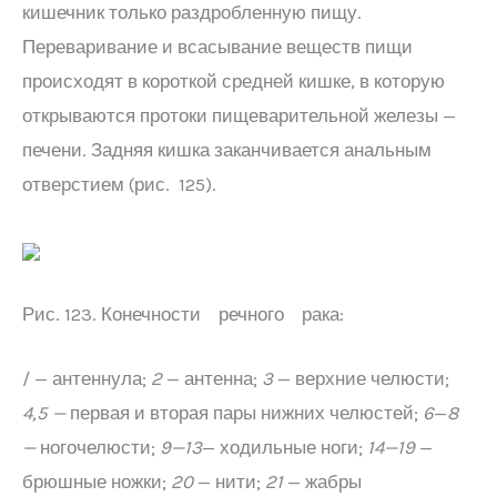
кишечник только раздробленную пищу.
Переваривание и всасывание веществ пищи
происходят в короткой средней кишке, в которую
открываются протоки пищеварительной железы —
печени. Задняя кишка заканчивается анальным
отверстием (рис. 125).
Рис. 123. Конечности речного рака:
/ — антеннула;
2
— антенна;
3
— верхние челюсти;
4,5 —
первая и вторая пары нижних челюстей;
6
—
8
—
ногочелюсти;
9—13
— ходильные ноги;
14—19
—
брюшные ножки;
20
— нити;
21
— жабры