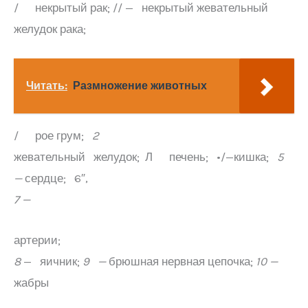
/ некрытый рак; // — некрытый жевательный
желудок рака;
Читать:
Размножение животных
/ рое грум;
2
жевательный желудок; Л печень; •/—кишка;
5
—
сердце; 6″,
7 —
артерии;
8
— яичник;
9 —
брюшная нервная цепочка;
10 —
жабры