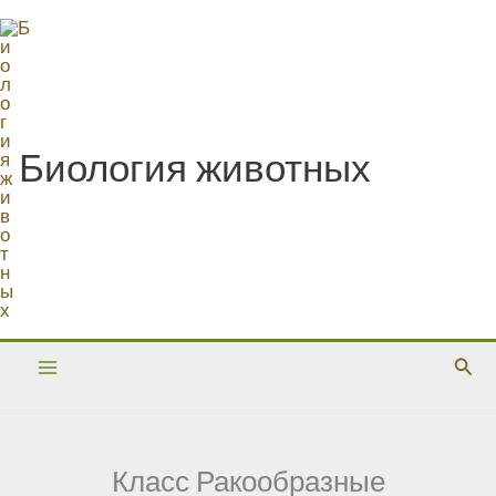
Перейти
к
содержимому
Биология животных
Пои
Класс Ракообразные