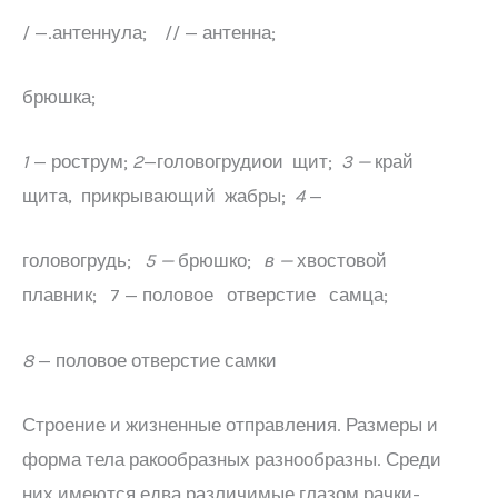
/ —.антеннула; // — антенна;
брюшка;
1
— рострум;
2
—головогрудиои щит;
3 —
край
щита, прикрывающий жабры;
4
—
головогрудь;
5 —
брюшко;
в —
хвостовой
плавник; 7 — половое отверстие самца;
8
— половое отверстие самки
Строение и жизненные отправления. Размеры и
форма тела ракообразных разнообразны. Среди
них имеются едва различимые глазом рачки-