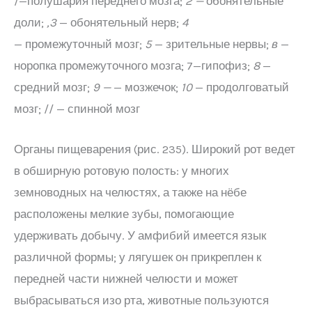
/—полушария переднего мозга;
2 —
обонятельные
доли;
,3
— обонятельный нерв;
4
— промежуточный мозг;
5
— зрительные нервы;
в
—
норопка промежуточного мозга; 7—гипофиз;
8
—
средний мозг;
9 —
— мозжечок;
10
— продолговатый
мозг; // — спинной мозг
Органы пищеварения (рис. 235). Широкий рот ведет
в обширную ротовую полость: у многих
земноводных на челюстях, а также на нёбе
расположены мелкие зубы, помогающие
удерживать добычу. У амфибий имеется язык
различной формы; у лягушек он прикреплен к
передней части нижней челюсти и может
выбрасываться изо рта, животные пользуются