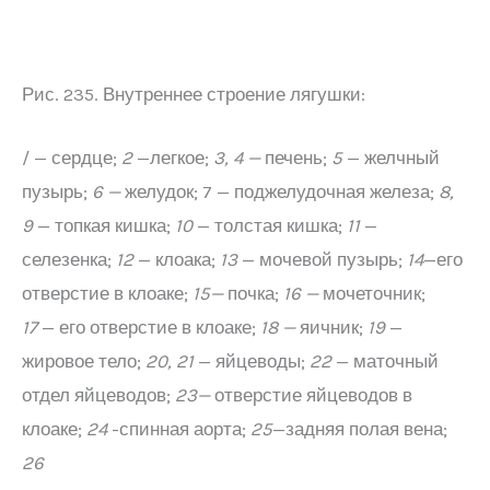
Рис. 235. Внутреннее строение лягушки:
/ — сердце;
2
—легкое;
3, 4 —
печень;
5
— желчный
пузырь;
6 —
желудок; 7 — поджелудочная железа;
8,
9
— топкая кишка;
10
— толстая кишка;
11
—
селезенка;
12
— клоака;
13
— мочевой пузырь;
14
—его
отверстие в клоаке;
15—
почка;
16 —
мочеточник;
17
— его отверстие в клоаке;
18 —
яичник;
19
—
жировое тело;
20, 21
— яйцеводы;
22
— маточный
отдел яйцеводов;
23—
отверстие яйцеводов в
клоаке;
24
-спинная аорта;
25
—задняя полая вена;
26