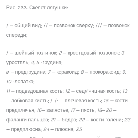
Рис. 233. Скелет лягушки:
/ — общий вид; // — позвонок сверху; /// — позвонок
спереди;
/ — шейный позгинок;
2
— крестцовый позвонок;
3 —
уростпль;
4, 5
-грудина;
в —
предгрудина;
7 —
коракоид;
8
— прокоракоид;
9,
10
-лопатка;
11
— подвздошная кость;
12
— седя'»чцная кость;
13
— лобковая кисть; /-/• — плечевая кость;
15 —
кости
предплечья;
16
— запястье;
17
— пясть;
18
—
20
—
фаланги пальцев;
21
— бедро;
22
— кости голени;
23
— предплюсна;
24
— плюсна;
25