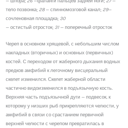
— шпора;
26
—фаланги пальцев задней ноги;
27
—
тело позвонка;
28
— спинномозговой канал;
29
—
сочленовная площадка;
30
— остистый отросток;
31
— поперечный отросток
Череп в основном хрящевой, с небольшим числом
накладных (вторичных) и основных (первичных)
костей. С переходом от жаберного дыхания водных
предков амфибий к легочному висцеральный
скелет изменился. Скелет жаберной области
частично видоизменился в подъязычную кость.
Верхняя часть подъязычной дуги — подвесок, к
которому у низших рыб прикрепляются челюсти, у
амфибий в связи со срастанием первичной
верхней челюсти с черепом превратилась в