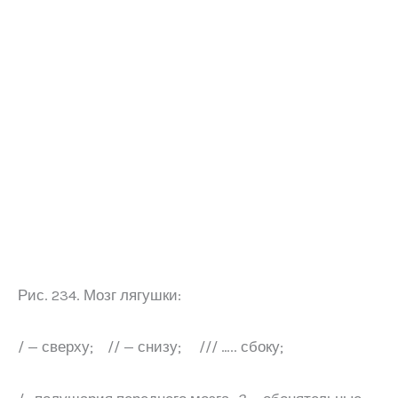
Рис. 234. Мозг лягушки:
/ — сверху; // — снизу; /// ….. сбоку;