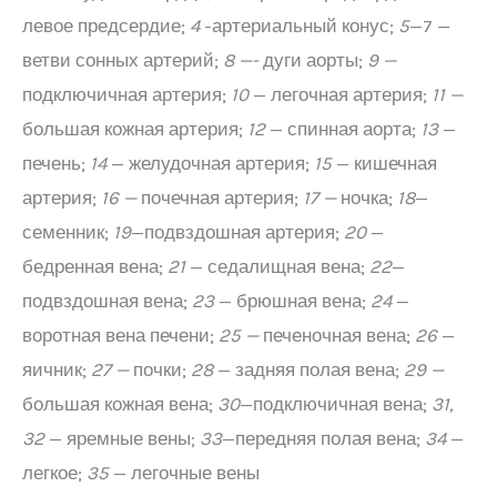
левое предсердие;
4
-артериальный конус;
5
—7 —
ветви сонных артерий;
8 —-
дуги аорты;
9 —
подключичная артерия;
10
— легочная артерия;
11 —
большая кожная артерия;
12
— спинная аорта;
13
—
печень;
14
— желудочная артерия;
15
— кишечная
артерия;
16 —
почечная артерия;
17 —
ночка;
18
—
семенник;
19
—подвздошная артерия;
20
—
бедренная вена;
21
— седалищная вена;
22
—
подвздошная вена;
23
— брюшная вена;
24
—
воротная вена печени;
25 —
печеночная вена;
26
—
яичник;
27 —
почки;
28
— задняя полая вена;
29 —
большая кожная вена;
30
—подключичная вена;
31,
32
— яремные вены;
33
—передняя полая вена;
34
—
легкое;
35
— легочные вены