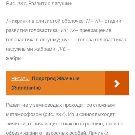
Рис. 237. Развитие лягушки:
/—икринки в слизистой оболочке; //—
VII
— стадии
развития головастика;
VIII
,
IX
— превращение
головастика в лягушку;
IVa
— — голова головастика с
наружными жабрами;
IV
6 —
жабры
Читать:
Подотряд Жвачные
(Rutnitiantia)
Развитие у земноводых проходит со сложным
метаморфозом (рис. 237). Из икринок выходят
личинки, отличающиеся как по строению, так и по
образу жизни от взрослых особей. Личинки