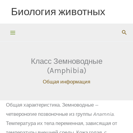
Перейти
Биология животных
к
содержимому
Пои
Класс Земноводные
(Amphibia)
Общая информация
Общая характеристика. Земноводные —
четвероногие позвоночные из группы
Anamnia
.
Температура их тела переменная, зависящая от
температуры внешней среды. Кожа голая, с