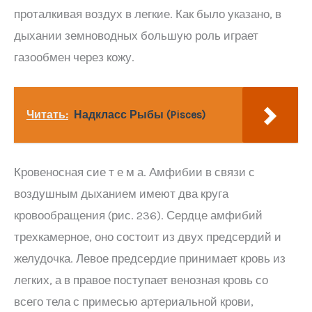
проталкивая воздух в легкие. Как было указано, в
дыхании земноводных большую роль играет
газообмен через кожу.
Читать:
Надкласс Рыбы (Pisces)
Кровеносная сие т е м а. Амфибии в связи с
воздушным дыханием имеют два круга
кровообращения (рис. 236). Сердце амфибий
трехкамерное, оно состоит из двух предсердий и
желудочка. Левое предсердие принимает кровь из
легких, а в правое поступает венозная кровь со
всего тела с примесью артериальной крови,