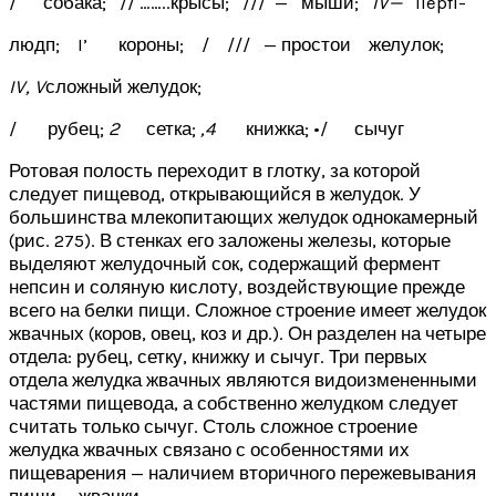
/ собака; // ……..крысы; /// — мыши;
IV
—
iiepfi-
людп; I’ короны; / /// — простои желулок;
IV
,
V
сложный желудок;
/ рубец;
2
сетка;
,4
книжка; •/ сычуг
Ротовая полость переходит в глотку, за которой
следует пищевод, открывающийся в желудок. У
большинства млекопитающих желудок однокамерный
(рис. 275). В стенках его заложены железы, которые
выделяют желудочный сок, содержащий фермент
непсин и соляную кислоту, воздействующие прежде
всего на белки пищи. Сложное строение имеет желудок
жвачных (коров, овец, коз и др.). Он разделен на четыре
отдела: рубец, сетку, книжку и сычуг. Три первых
отдела желудка жвачных являются видоизмененными
частями пищевода, а собственно желудком следует
считать только сычуг. Столь сложное строение
желудка жвачных связано с особенностями их
пищеварения — наличием вторичного пережевывания
пищи — жвачки.