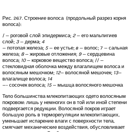
Рис. 267. Строение волоса (продольный разрез корня
волоса):
/ — роговой слой эпидермиса;
2
— его мальпигиев
слой;
3
— дерма;
4
— потопая железа;
5
— ее устье;
в
— волос; 7 — сальная
железа;
8
— жировые отложения;
9
— сердцевина
волоса;
10
— корковое вещество волоса; // —
стекловидная оболочка между влагалищем волоса и
волосяным мешочком;
12
— волосяной мешочек;
13
—
влагалище волоса;
14
—- сосочек волоса;
15
— мышца волосяного мешочка
Тело большинства млекопитающих одето волосяным
покровом: лишь у немногих он в той или иной степени
подвергается редукции. Волосяной покров играет
большую роль в терморегуляции млекопитающих,
уменьшает испарение влаги с поверхности тела,
смягчает механические воздействия, обусловливает