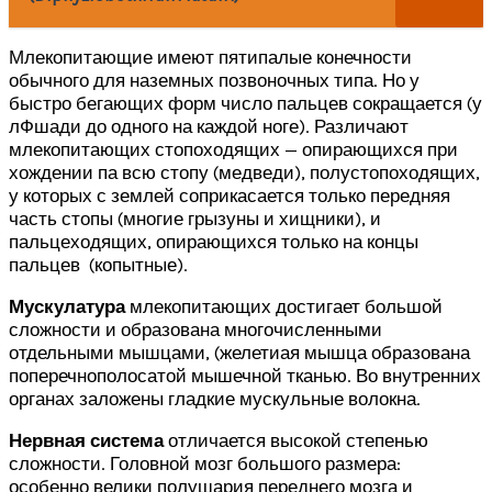
Млекопитающие имеют пятипалые конечности
обычного для наземных позвоночных типа. Но у
быстро бегающих форм число пальцев сокращается (у
лФшади до одного на каждой ноге). Различают
млекопитающих стопоходящих — опирающихся при
хождении па всю стопу (медведи), полустопоходящих,
у которых с землей соприкасается только передняя
часть стопы (многие грызуны и хищники), и
пальцеходящих, опирающихся только на концы
пальцев (копытные).
Мускулатура
млекопитающих достигает большой
сложности и образована многочисленными
отдельными мышцами, (желетиая мышца образована
поперечнополосатой мышечной тканью. Во внутренних
органах заложены гладкие мускульные волокна.
Нервная система
отличается высокой степенью
сложности. Головной мозг большого размера:
особенно велики полушария переднего мозга и