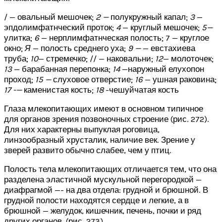
/ — овальный мешочек;
2 —
полукружный капал;
3
—
эпдолимфатнческий проток;
4
— круглый мешочек;
5—
улитка;
6
— нерплимфатнческая полость; 7 — круглое
окно;
Я
— полость среднего уха;
9 —
— евстахиева
труба;
10
— стремечко; // — наковальни;
12
— молоточек;
13
— барабанная перепонка;
14
—наружный елухопон
проход;
15 —
слуховое отверстие;
16
— ушная раковина;
17 -—
каменистая кость;
18
-чешуйчатая кость
Глаза млекопитающих имеют в основном типичное
для органов зрения позвоночных строение (рис. 272).
Для них характерны выпуклая роговица,
линзообразный хрусталик, наличие век. Зрение у
зверей развито обычно слабее, чем у птиц.
Полость тела млекопитающих отличается тем, что она
разделена эластичной мускульной перегородкой —
диафрагмой —- на два отдела: грудной и брюшной. В
грудной полости находятся сердце и легкие, а в
брюшной — желудок, кишечник, печень, почки и ряд
других органов (рис. 273).