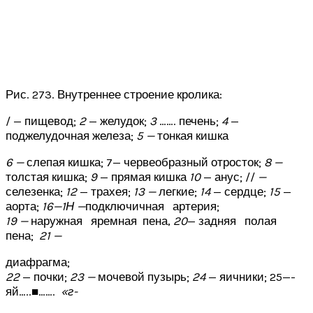
Рис. 273. Внутреннее строение кролика:
/ — пищевод;
2
— желудок;
3
……. печень;
4
—
поджелудочная железа;
5 —
тонкая кишка
6 —
слепая кишка; 7— червеобразный отросток;
8 —
толстая кишка;
9
— прямая кишка
10
— анус; //
—
селезенка;
12
— трахея;
13 —
легкие;
14
— сердце;
15
—
аорта;
16—1Н —
подключичная артерия;
19 —
наружная яремная пена,
20
— задняя полая
пена;
21 —
диафрагма;
22
— почки;
23 —
мочевой пузырь;
24
— яичники; 25—-
яй…..■…….
«г-