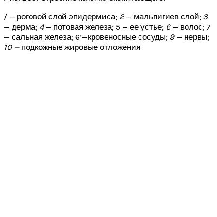
/ — роговой слой эпидермиса;
2
— мальпигиев слой;
3
— дерма;
4
— потовая железа; 5 — ее устье;
6
— волос; 7
— сальная железа; 6’—кровеносные сосуды;
9
— нервы;
10 —
подкожные жировые отложения