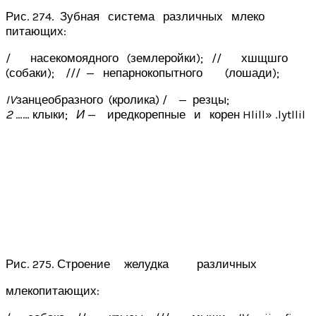
Рис. 274. Зубная система различных млеко
питающих:
/ насекомоядного (землеройки); // хшщшго
(собаки); /// — непарнокопытного (лошади);
IV
занцеобразного (кролика) / — резцы;
2
…… клыки;
И
— иредкорепные и корен Hlill» .lytllil
Рис. 275. Строение желудка различных
млекопитающих: