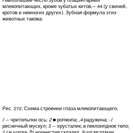
млекопитающих, кроме зубатых китов,— 44 (у свиней,
кротов и немногих других). Зубная формула этих
животных такова:
Рис. 272. Схема строении глаза млекопитающего:
/ — чрительпнн ось;
2 ■
ропжнпа;
,4
радужина; -/
ресничный мускул;
5
— хрусталик;
в
пеклонпдное тело;
7 се шатка; Л1 нолнистня складка,
9
шп мсптмаи