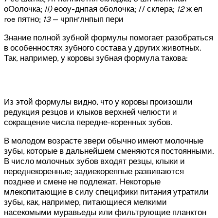
оОолочка;
II
)
еооу-днпая оболочка; // склера;
12
ж ел
roe пятно;
13
— чрпн’лнпып пери
Знание полной зубной формулы помогает разобраться
в особенностях зубного состава у других животных.
Так, например, у коровы зубная формула такова:
Из этой формулы видно, что у коровы произошли
редукция резцов и клыков верхней челюсти и
сокращение числа передне-коренных зубов.
В молодом возрасте звери обычно имеют молочные
зубы, которые в дальнейшем сменяются постоянными.
В число молочных зубов входят резцы, клыки и
переднекоренные; задиекореппые развиваются
позднее и смене не подлежат. Некоторые
млекопитающие в силу специфики питания утратили
зубы, как, например, питающиеся мелкими
насекомыми муравьеды или фильтрующие планктон