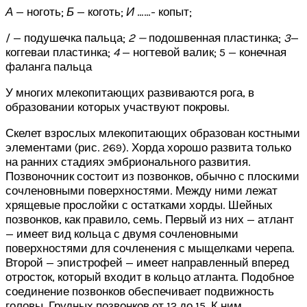
А
— ноготь;
Б
— коготь;
И
……- копыт;
/ — подушечка пальца;
2 —
подошвенная пластинка;
3
—
коггеваи пластинка;
4
— ногтевой валик; 5 — конечная
фаланга пальца
У многих млекопитающих развиваются рога, в
образовании которых участвуют покровы.
Скелет взрослых млекопитающих образован костными
элементами (рис. 269). Хорда хорошо развита только
на ранних стадиях эмбрионального развития.
Позвоночник состоит из позвонков, обычно с плоскими
сочленовными поверхностями. Между ними лежат
хрящевые прослойки с остатками хорды. Шейных
позвонков, как правило, семь. Первый из них — атлант
— имеет вид кольца с двумя сочленовными
поверхностями для сочленения с мыщелками черепа.
Второй — эпистрофей — имеет направленный вперед
отросток, который входит в кольцо атланта. Подобное
соединение позвонков обеспечивает подвижность
головы. Грудных позвонков от 12 до 15. К ним