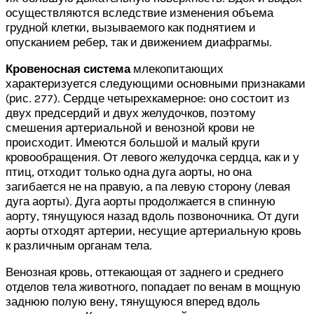
осуществляются вследствие изменения объема
грудной клетки, вызываемого как поднятием и
опусканием ребер, так и движением диафрагмы.
Кровеносная система
млекопитающих
характеризуется следующими основными признаками
(рис. 277). Сердце четырехкамерное: оно состоит из
двух предсердий и двух желудочков, поэтому
смешения артериальной и венозной крови не
происходит. Имеются большой и малый круги
кровообращения. От левого желудочка сердца, как и у
птиц, отходит только одна дуга аорты, но она
загибается не на правую, а па левую сторону (левая
дуга аорты). Дуга аорты продолжается в спинную
аорту, тянущуюся назад вдоль позвоночника. От дуги
аорты отходят артерии, несущие артериальную кровь
к различным органам тела.
Венозная кровь, оттекающая от заднего и среднего
отделов тела животного, попадает по венам в мощную
заднюю полую вену, тянущуюся вперед вдоль