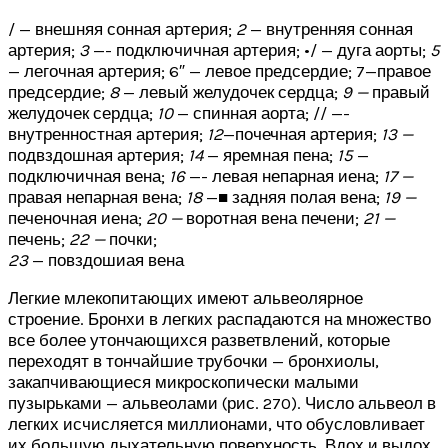
/ — внешняя сонная артерия;
2
— внутренняя сонная
артерия;
3
—- подключичная артерия; •/ — дуга аорты;
5
— легочная артерия; 6″ — левое предсердие; 7—правое
предсердие;
8
— левый желудочек сердца;
9 —
правый
желудочек сердца;
10
— спинная аорта; // —-
внутренностная артерия;
12
—почечная артерия;
13 —
подвздошная артерия;
14
— яремная пена;
15
—
подключичная вена;
16
—- левая непарная иена;
17 —
правая непарная вена;
18
—■ задняя полая вена;
19 —
печеночная иена;
20 —
воротная вена печени;
21 —
печень;
22 —
почки;
23
— повздошиая вена
Легкие млекопитающих имеют альвеолярное
строение. Бронхи в легких распадаются на множество
все более утончающихся разветвлений, которые
переходят в тончайшие трубочки — бронхиолы,
закапчивающиеся микроскопически малыми
пузырьками — альвеолами (рис. 270). Число альвеол в
легких исчисляется миллионами, что обусловливает
их большую дыхательную поверхность. Вдох и выдох