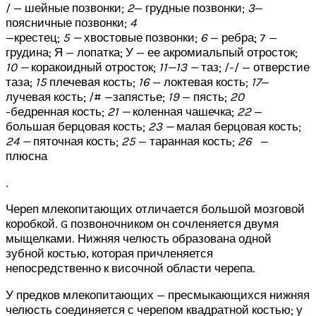
/ — шейные позвонки;
2
— грудные позвонки;
3
—
поясничные позвонки;
4
—крестец;
5 —
хвостовые позвонки;
6
— ребра; 7 —
грудина; Я — лопатка; У — ее акромиальпый отросток;
10 —
коракоидный отросток;
11—13 —
таз; /-/ — отверстие
таза;
15
плечевая кость;
16
— локтевая кость;
17
—
лучевая кость; /# —запястье;
19
— пясть;
20
-бедренная кость;
21 —
коленная чашечка;
22
—
большая берцовая кость;
23 —
малая берцовая кость;
24 —
пяточная кость;
25
— таранная кость;
26
—
плюсна
.
Череп млекопитающих отличается большой мозговой
коробкой. G позвоночником он сочленяется двумя
мыщелками. Нижняя челюсть образована одной
зубной костью, которая причленяется
непосредственно к височной области черепа.
У предков млекопитающих — пресмыкающихся нижняя
челюсть соединяется с черепом квадратной костью; у