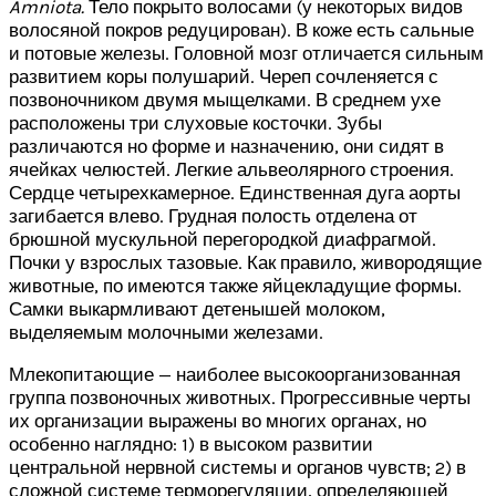
Amniota
.
Тело покрыто волосами (у некоторых видов
волосяной покров редуцирован). В коже есть сальные
и потовые железы. Головной мозг отличается сильным
развитием коры полушарий. Череп сочленяется с
позвоночником двумя мыщелками. В среднем ухе
расположены три слуховые косточки. Зубы
различаются но форме и назначению, они сидят в
ячейках челюстей. Легкие альвеолярного строения.
Сердце четырехкамерное. Единственная дуга аорты
загибается влево. Грудная полость отделена от
брюшной мускульной перегородкой диафрагмой.
Почки у взрослых тазовые. Как правило, живородящие
животные, по имеются также яйцекладущие формы.
Самки выкармливают детенышей молоком,
выделяемым молочными железами.
Млекопитающие — наиболее высокоорганизованная
группа позвоночных животных. Прогрессивные черты
их организации выражены во многих органах, но
особенно наглядно: 1) в высоком развитии
центральной нервной системы и органов чувств; 2) в
сложной системе терморегуляции, определяющей