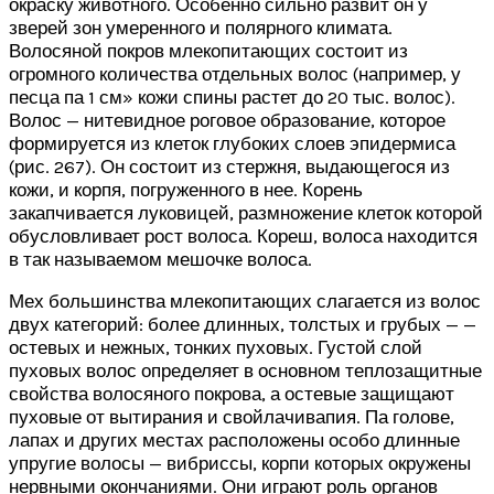
окраску животного. Особенно сильно развит он у
зверей зон умеренного и полярного климата.
Волосяной покров млекопитающих состоит из
огромного количества отдельных волос (например, у
песца па 1 см» кожи спины растет до 20 тыс. волос).
Волос — нитевидное роговое образование, которое
формируется из клеток глубоких слоев эпидермиса
(рис. 267). Он состоит из стержня, выдающегося из
кожи, и корпя, погруженного в нее. Корень
закапчивается луковицей, размножение клеток которой
обусловливает рост волоса. Кореш, волоса находится
в так называемом мешочке волоса.
Мех большинства млекопитающих слагается из волос
двух категорий: более длинных, толстых и грубых — —
остевых и нежных, тонких пуховых. Густой слой
пуховых волос определяет в основном теплозащитные
свойства волосяного покрова, а остевые защищают
пуховые от вытирания и свойлачивапия. Па голове,
лапах и других местах расположены особо длинные
упругие волосы — вибриссы, корпи которых окружены
нервными окончаниями. Они играют роль органов