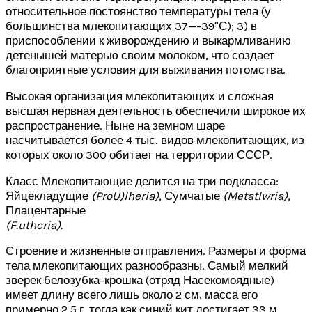
относительное постоянство температуры тела (у
большинства млекопитающих 37—-39°С); 3) в
приспособлении к живорождению и выкармливанию
детенышей матерью своим молоком, что создает
благоприятные условия для выживания потомства.
Высокая организация млекопитающих и сложная
высшая нервная деятельность обеспечили широкое их
распространение. Ныне на земном шаре
насчитывается более 4 тыс. видов млекопитающих, из
которых около 300 обитает на территории СССР.
Класс Млекопитающие делится на три подкласса:
Яйцекладущие
(
ProU
)
lheria
),
Сумчатые
(
Metatlwria
),
Плацентарные
(
F
.
uthcria
).
Строение и жизненные отправления. Размеры и форма
тела млекопитающих разнообразны. Самый мелкий
зверек белозубка-крошка (отряд Насекомоядные)
имеет длину всего лишь около 2 см, масса его
примерно 2,5 г, тогда как синий кит достигает 33 м