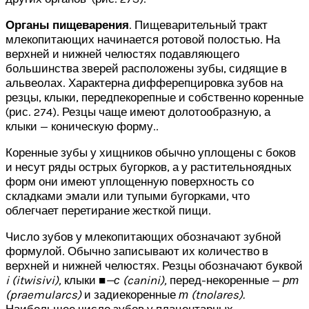
Органы пищеварения
. Пищеварительный тракт
млекопитающих начинается ротовой полостью. На
верхней и нижней челюстях подавляющего
большинства зверей расположены зубы, сидящие в
альвеолах. Характерна дифферепцировка зубов на
резцы, клыки, передпекорепные и собственно коренные
(рис. 274). Резцы чаще имеют долотообразную, а
клыки — коническую форму..
Коренные зубы у хищников обычно уплощены с боков
и несут ряды острых бугорков, а у растительноядных
форм они имеют уплощенную поверхность со
складками эмали или тупыми бугорками, что
облегчает перетирание жесткой пищи.
Число зубов у млекопитающих обозначают зубной
формулой. Обычно записывают их количество в
верхней и нижней челюстях. Резцы обозначают буквой
i
(
itwisivi
),
клыки
■—с (
canini
),
перед-некоренные —
рт
(
praemularcs
)
и задиекоренные
т (
tnolares
).
Наибольшее число зубов у плацентарных