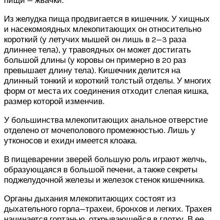
Из желудка пища продвигается в кишечник. У хищных
и насекомоядных млекопитающих он относительно
короткий (у летучих мышей он лишь в 2—3 раза
длиннее тела), у травоядных он может достигать
большой длины (у коровы он примерно в 20 раз
превышает длину тела). Кишечник делится на
длинный тонкий и короткий толстый отделы. У многих
форм от места их соединения отходит слепая кишка,
размер которой изменчив.
У большинства млекопитающих анальное отверстие
отделено от мочеполового промежностью. Лишь у
утконосов и ехидн имеется клоака.
В пищеварении зверей большую роль играют желчь,
образующаяся в большой печени, а также секреты
поджелудочной железы и железок стенок кишечника.
Органы дыхания млекопитающих состоят из
дыхательного горла—трахеи, бронхов и легких. Трахея
начинается гортанью, открывающейся в глотку. В ее