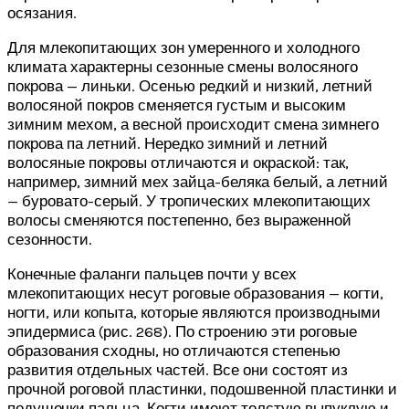
осязания.
Для млекопитающих зон умеренного и холодного
климата характерны сезонные смены волосяного
покрова — линьки. Осенью редкий и низкий, летний
волосяной покров сменяется густым и высоким
зимним мехом, а весной происходит смена зимнего
покрова па летний. Нередко зимний и летний
волосяные покровы отличаются и окраской: так,
например, зимний мех зайца-беляка белый, а летний
— буровато-серый. У тропических млекопитающих
волосы сменяются постепенно, без выраженной
сезонности.
Конечные фаланги пальцев почти у всех
млекопитающих несут роговые образования — когти,
ногти, или копыта, которые являются производными
эпидермиса (рис. 268). По строению эти роговые
образования сходны, но отличаются степенью
развития отдельных частей. Все они состоят из
прочной роговой пластинки, подошвенной пластинки и
подушечки пальца. Когти имеют толстую выпуклую и