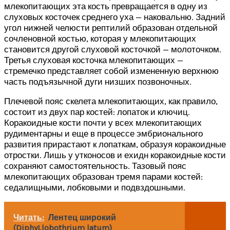
млекопитающих эта кость превращается в одну из
слуховых косточек среднего уха — наковальню. Задний
угол нижней челюсти рептилий образован отдельной
сочленовной костью, которая у млекопитающих
становится другой слуховой косточкой — молоточком.
Третья слуховая косточка млекопитающих —
стремечко представляет собой измененную верхнюю
часть подъязычной дуги низших позвоночных.
Плечевой пояс скелета млекопитающих, как правило,
состоит из двух пар костей: лопаток и ключиц.
Коракоидные кости почти у всех млекопитающих
рудиментарны и еще в процессе эмбрионального
развития прирастают к лопаткам, образуя коракоидные
отростки. Лишь у утконосов и ехидн коракоидные кости
сохраняют самостоятельность. Тазовый пояс
млекопитающих образован тремя парами костей:
седалищными, лобковыми и подвздошными.
Читать:
Лентец широкий
(DiphyLlobothrium latum)